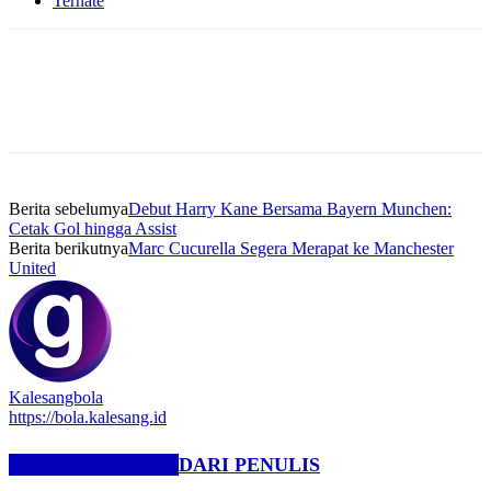
Ternate
Berita sebelumya
Debut Harry Kane Bersama Bayern Munchen:
Cetak Gol hingga Assist
Berita berikutnya
Marc Cucurella Segera Merapat ke Manchester
United
Kalesangbola
https://bola.kalesang.id
BERITA TERKAIT
DARI PENULIS