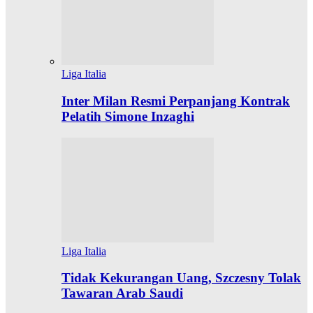
Liga Italia
Inter Milan Resmi Perpanjang Kontrak
Pelatih Simone Inzaghi
Liga Italia
Tidak Kekurangan Uang, Szczesny Tolak
Tawaran Arab Saudi