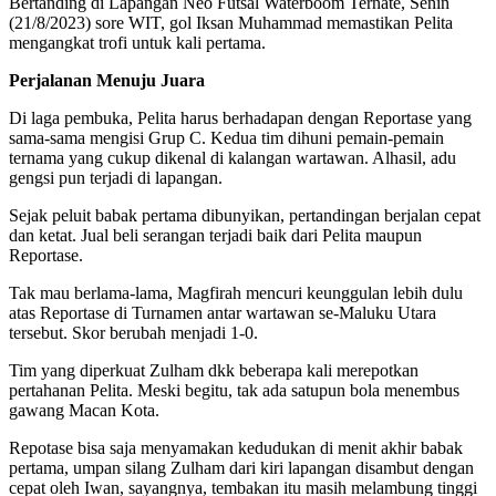
Bertanding di Lapangan Neo Futsal Waterboom Ternate, Senin
(21/8/2023) sore WIT, gol Iksan Muhammad memastikan Pelita
mengangkat trofi untuk kali pertama.
Perjalanan Menuju Juara
Di laga pembuka, Pelita harus berhadapan dengan Reportase yang
sama-sama mengisi Grup C. Kedua tim dihuni pemain-pemain
ternama yang cukup dikenal di kalangan wartawan. Alhasil, adu
gengsi pun terjadi di lapangan.
Sejak peluit babak pertama dibunyikan, pertandingan berjalan cepat
dan ketat. Jual beli serangan terjadi baik dari Pelita maupun
Reportase.
Tak mau berlama-lama, Magfirah mencuri keunggulan lebih dulu
atas Reportase di Turnamen antar wartawan se-Maluku Utara
tersebut. Skor berubah menjadi 1-0.
Tim yang diperkuat Zulham dkk beberapa kali merepotkan
pertahanan Pelita. Meski begitu, tak ada satupun bola menembus
gawang Macan Kota.
Repotase bisa saja menyamakan kedudukan di menit akhir babak
pertama, umpan silang Zulham dari kiri lapangan disambut dengan
cepat oleh Iwan, sayangnya, tembakan itu masih melambung tinggi