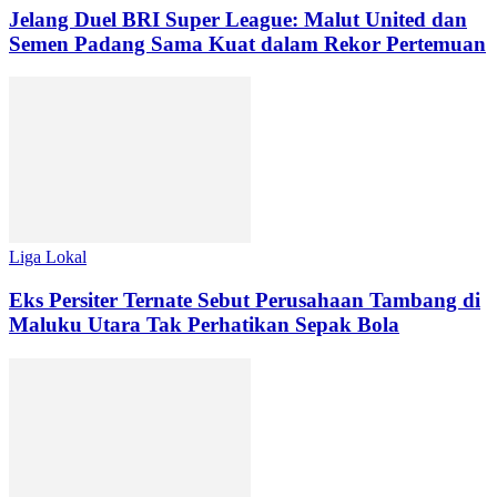
Jelang Duel BRI Super League: Malut United dan
Semen Padang Sama Kuat dalam Rekor Pertemuan
Liga Lokal
Eks Persiter Ternate Sebut Perusahaan Tambang di
Maluku Utara Tak Perhatikan Sepak Bola