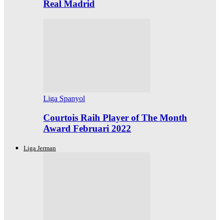
Real Madrid
Liga Spanyol
Courtois Raih Player of The Month
Award Februari 2022
Liga Jerman