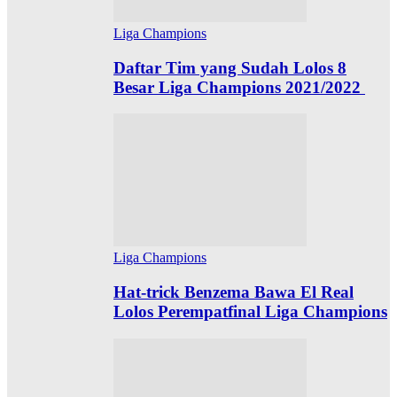
Liga Champions
Daftar Tim yang Sudah Lolos 8
Besar Liga Champions 2021/2022
Liga Champions
Hat-trick Benzema Bawa El Real
Lolos Perempatfinal Liga Champions