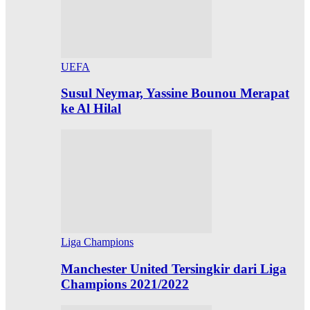
UEFA
Susul Neymar, Yassine Bounou Merapat
ke Al Hilal
Liga Champions
Manchester United Tersingkir dari Liga
Champions 2021/2022