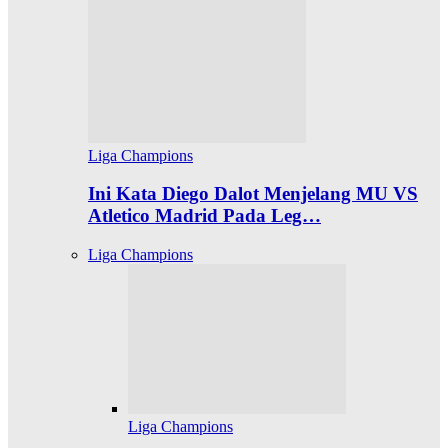
Liga Champions
Ini Kata Diego Dalot Menjelang MU VS
Atletico Madrid Pada Leg…
Liga Champions
Liga Champions