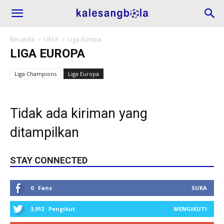
Beranda
UEFA
Liga Europa
LIGA EUROPA
Liga Champions
Liga Europa
Tidak ada kiriman yang
ditampilkan
STAY CONNECTED
0
Fans
SUKA
3,912
Pengikut
MENGIKUTI