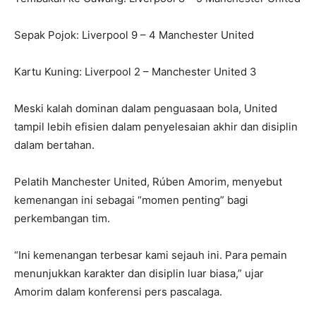
Sepak Pojok: Liverpool 9 – 4 Manchester United
Kartu Kuning: Liverpool 2 – Manchester United 3
Meski kalah dominan dalam penguasaan bola, United
tampil lebih efisien dalam penyelesaian akhir dan disiplin
dalam bertahan.
Pelatih Manchester United, Rúben Amorim, menyebut
kemenangan ini sebagai “momen penting” bagi
perkembangan tim.
“Ini kemenangan terbesar kami sejauh ini. Para pemain
menunjukkan karakter dan disiplin luar biasa,” ujar
Amorim dalam konferensi pers pascalaga.