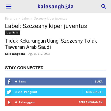
Beranda
Label
Szczesny kiper juventus
Label: Szczesny kiper juventus
Liga Italia
Tidak Kekurangan Uang, Szczesny Tolak
Tawaran Arab Saudi
Kalesangbola
-
Agustus 17, 2023
STAY CONNECTED
0
Fans
SUKA
3,912
Pengikut
MENGIKUTI
0
Pelanggan
BERLANGGANAN